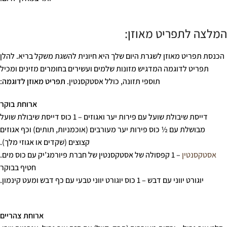
המלצה לתפריט מאוזן:
הכנסת תפריט מאוזן לשגרת היום שלך היא חיונית להשגת משקל בריא. להלן
תפריט לדוגמה המדגיש מזונות שלמים ועשירים בחומרים מזינים ומכיל
תוספי תזונה, כולל אסטקסנטין.
תפריט מאוזן לדוגמה
:
ארוחת בוקר
דייסת שיבולת שועל עם פירות יער ואגוזים – 1 כוס דייסת שיבולת שועל
מבושלת עם ½ כוס פירות יער מעורבים (אוכמניות, תותים) וכף אגוזים
קצוצים (שקדים או אגוזי מלך).
אסטקסנטין
– 1 קפסולה של אסטקסנטין של חברת פיורמג’יק עם כוס מים.
חטיף בבוקר
יוגורט יווני עם דבש – 1 כוס יוגורט יווני טבעי עם כף דבש ומעט קינמון.
ארוחת צהריים