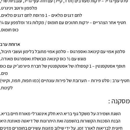
סלט עוף גריל – ירקות מעורבים (תרד, קייל) עם חזה עוף גריל, עגבניות שרי,
מלפפון ורוטב ויניגרט.
לחם דגנים מלאים – 1 פרוסת לחם דגנים מלאים.
חטיף אחר הצהריים – ירקות חתוכים עם חומוס / מקלות גזר ומלפפון עם ¼
כוס חומוס.
ארוחת ערב
סלמון אפוי עם קינואה ואספרגוס – סלמון אפוי מתובל בלימון ועשבי תיבול,
מוגש עם ½ כוס קינואה מבושלת ואספרגוס מאודה.
תוסף אסטקסנטין – 1 קפסולה של אסטקסנטין של חברת פיורמג’יק עם כוס
מים.
חטיף ערב : סלט פירות – תערובת של פירות עונתיים (כמו תפוח, תפוז, וקיווי)
לקינוח.
מסקנה :
השגת ושמירה על משקל גוף בריא היא חלק אינטגרלי מאורח חיים בריא.
הבנת הסכנות הקשורות בהשמנה ואת היתרונות של דיאטה מאוזנת היא
חיונית לבריאות לאורך זמן. על ידי שילוב מזונות עשירים בחומרים מזינים